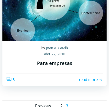
by
Joan A. Català
abril 22, 2010
Para empresas
0
read more
Navegación
Navegación
Página
Página
Página
Previous
1
2
3