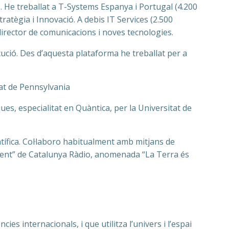
. He treballat a T-Systems Espanya i Portugal (4.200
tègia i Innovació. A debis IT Services (2.500
director de comunicacions i noves tecnologies.
ecució. Des d’aquesta plataforma he treballat per a
tat de Pennsylvania
ues, especialitat en Quàntica, per la Universitat de
tífica. Col·laboro habitualment amb mitjans de
ement” de Catalunya Ràdio, anomenada “La Terra és
ies internacionals, i que utilitza l’univers i l’espai