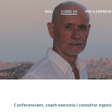
Skip
to
INICI
SOBRE MI
PER A EMPRESE
content
Conferenciant, coach executiu i consultor especial