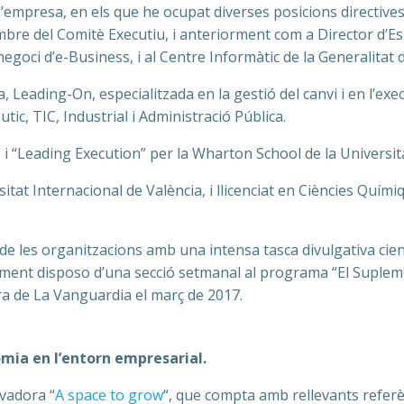
empresa, en els que he ocupat diverses posicions directives
e del Comitè Executiu, i anteriorment com a Director d’Estra
goci d’e-Business, i al Centre Informàtic de la Generalitat 
, Leading-On, especialitzada en la gestió del canvi i en l’ex
tic, TIC, Industrial i Administració Pública.
 i “Leading Execution” per la Wharton School de la Universi
tat Internacional de València, i llicenciat en Ciències Químiq
de les organitzacions amb una intensa tasca divulgativa cien
ualment disposo d’una secció setmanal al programa “El Supl
ntra de La Vanguardia el març de 2017.
nomia en l’entorn empresarial.
ovadora “
A space to grow
“, que compta amb rellevants referènc