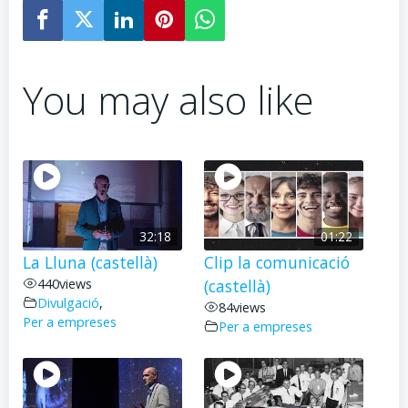
You may also like
32:18
01:22
La Lluna (castellà)
Clip la comunicació
440
views
(castellà)
Divulgació
,
84
views
Per a empreses
Per a empreses