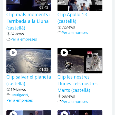
02:43
Clip mals moments i
Clip Apollo 13
l’arribada a la Lluna
(castellà)
(castellà)
72
views
Per a empreses
82
views
Per a empreses
01:55
Clip salvar el planeta
Clip les nostres
(castellà)
Llunes i els nostres
194
views
Marts (castellà)
Divulgació
,
68
views
Per a empreses
Per a empreses