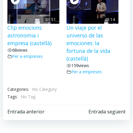
01:51
48:14
Clip emocions:
Un viaje por el
astronomia i
universo de las
empresa (castellà)
emociones: la
68
views
fortuna de la vida
Per a empreses
(castellà)
159
views
Per a empreses
Categories:
No Category
Tags:
No Tag
Post
Post
Entrada anterior
Entrada següent
navigation
navigation