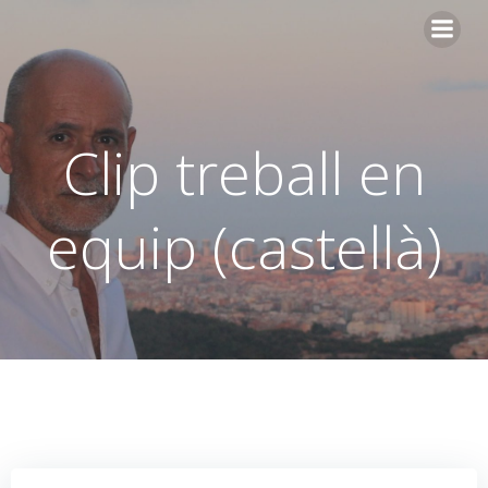
Skip
to
content
Clip treball en
equip (castellà)