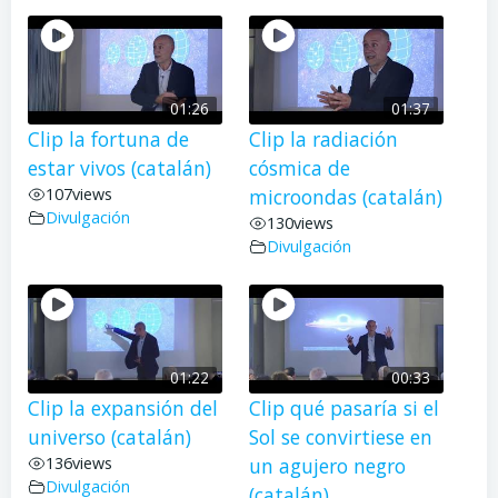
01:26
01:37
Clip la fortuna de
Clip la radiación
estar vivos (catalán)
cósmica de
107
views
microondas (catalán)
Divulgación
130
views
Divulgación
01:22
00:33
Clip la expansión del
Clip qué pasaría si el
universo (catalán)
Sol se convirtiese en
136
views
un agujero negro
Divulgación
(catalán)