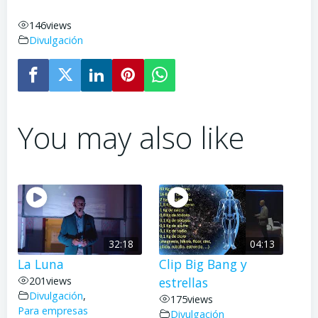
146
views
Divulgación
You may also like
32:18
04:13
La Luna
Clip Big Bang y
201
views
estrellas
Divulgación
,
175
views
Para empresas
Divulgación