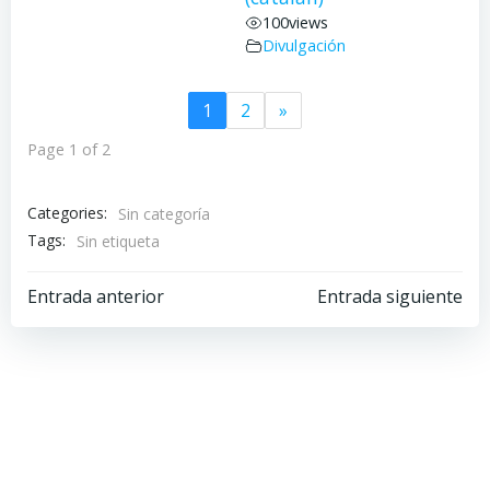
100
views
Divulgación
1
2
»
Page 1 of 2
Categories:
Sin categoría
Tags:
Sin etiqueta
Navegación
Navegación
Entrada anterior
Entrada siguiente
por
por
las
las
entradas
entradas