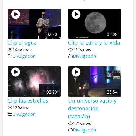
02:20
02:08
Clip el agua
Clip la Luna y la vida
144
views
121
views
Divulgación
Divulgación
02:20
25:54
Clip las estrellas
Un universo vacío y
129
views
desconocido
Divulgación
(catalán)
171
views
Divulgación