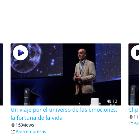
48:13
Un viaje por el universo de las emociones:
Cli
la fortuna de la vida
11
Pa
153
views
Para empresas