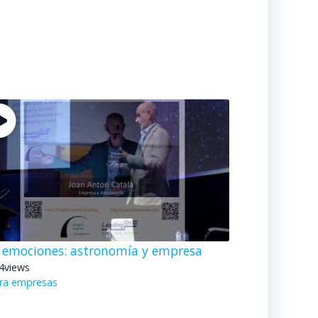
p emociones: astronomía y empresa
4
views
ra empresas