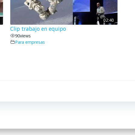
02:40
Clip trabajo en equipo
90
views
Para empresas
Navegación
por
las