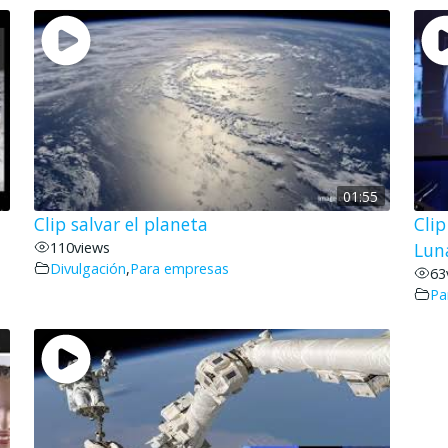
01:55
Clip salvar el planeta
Cli
110
views
Lun
Divulgación
,
Para empresas
63
Pa