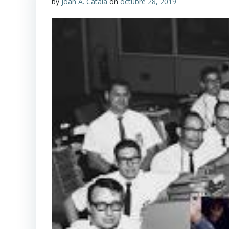
by
Joan A. Català
on
octubre 28, 2019