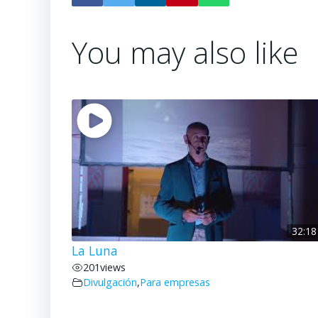
You may also like
32:18
La Luna
201
views
Divulgación
,
Para empresas