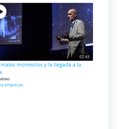
02:43
p malos momentos y la llegada a la
a
views
ra empresas