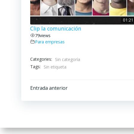
01:21
Clip la comunicación
79
views
Para empresas
Categories:
Sin categoría
Tags:
Sin etiqueta
Navegación
Entrada anterior
por
las