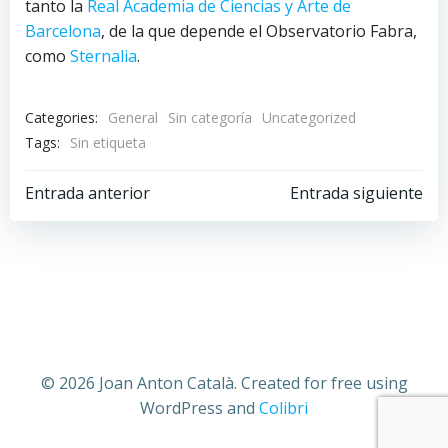
tanto la
Real Academia de Ciencias y Arte de
Barcelona
, de la que depende el Observatorio Fabra,
como
Sternalia
.
Categories:
General
Sin categoría
Uncategorized
Tags:
Sin etiqueta
Navegación
Navegación
Entrada anterior
Entrada siguiente
por
por
las
las
entradas
entradas
© 2026 Joan Anton Català. Created for free using
WordPress and
Colibri